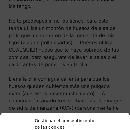
los tengo.
No te preocupes si no los tienes, para esta
tanda utilicé un montón de huesos de alas de
pollo que me sobraron de la merienda de mis
hijos (alas de pollo asadas). Puedes utilizar
CUALQUIER hueso que te haya sobrado de tus
comidas, pero asegúrate de lavar la salsa o el
caldo antes de ponerlos en la olla.
Llena la olla con agua caliente para que los
huesos queden cubiertos más una pulgada
extra (queremos hacer mucho caldo). A
continuación, añado tres cucharadas de vinagre
de sidra de manzana (ACV) (personalmente he
utilizado Braggs, pero cualquiera puede servir).
Gestionar el consentimiento
de las cookies