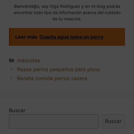
Bienvenid@s, soy Olga Rodríguez y en mi blog podrás
encontrar todo tipo de información acerca del cuidado
de tu mascota.
Leer más
Cuanta agua toma un perro
Categorías
mascotas
Navegación
Razas perros pequeños para pisos
de
Receta comida perros casera
entradas
Buscar
Buscar