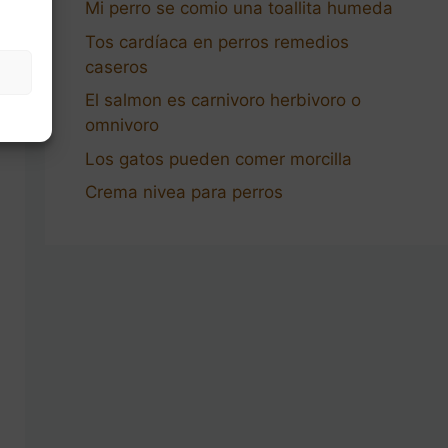
Mi perro se comio una toallita humeda
Tos cardíaca en perros remedios
caseros
El salmon es carnivoro herbivoro o
omnivoro
Los gatos pueden comer morcilla
Crema nivea para perros