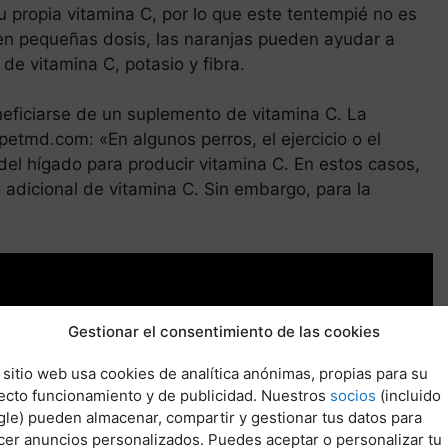
 propia vitamina C, por lo que este tentempié no es
 en pequeñas dosis, las naranjas pueden ayudar a
 de vitamina C, potasio y fibra.
eficiarse de un suplemento de vitamina C. La
 petmd.com: «En algunos perros, el ejercicio o el
el hígado para producir vitamina C. En estos casos,
adicional de vitamina C. Sin embargo, para la
Gestionar el consentimiento de las cookies
 sitio web usa cookies de analítica anónimas, propias para su
ecto funcionamiento y de publicidad. Nuestros
socios
(incluido
le) pueden almacenar, compartir y gestionar tus datos para
cer anuncios personalizados. Puedes aceptar o personalizar tu