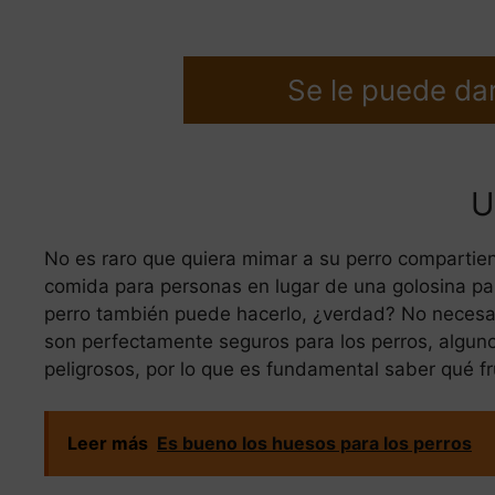
Se le puede dar
U
No es raro que quiera mimar a su perro compartien
comida para personas en lugar de una golosina para
perro también puede hacerlo, ¿verdad? No neces
son perfectamente seguros para los perros, algu
peligrosos, por lo que es fundamental saber qué f
Leer más
Es bueno los huesos para los perros