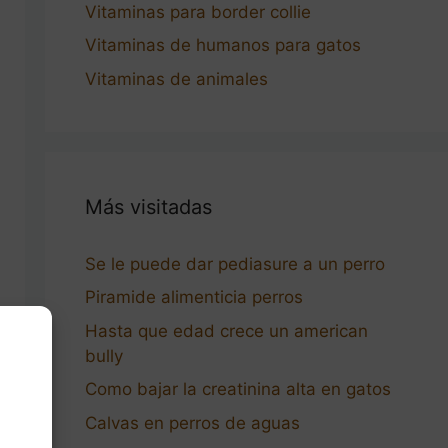
Vitaminas para border collie
Vitaminas de humanos para gatos
Vitaminas de animales
Más visitadas
Se le puede dar pediasure a un perro
Piramide alimenticia perros
Hasta que edad crece un american
bully
Como bajar la creatinina alta en gatos
Calvas en perros de aguas