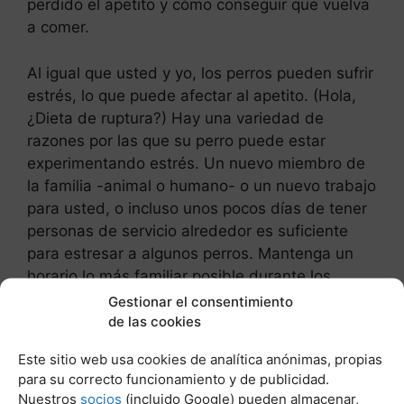
perdido el apetito y cómo conseguir que vuelva
a comer.
Al igual que usted y yo, los perros pueden sufrir
estrés, lo que puede afectar al apetito. (Hola,
¿Dieta de ruptura?) Hay una variedad de
razones por las que su perro puede estar
experimentando estrés. Un nuevo miembro de
la familia -animal o humano- o un nuevo trabajo
para usted, o incluso unos pocos días de tener
personas de servicio alrededor es suficiente
para estresar a algunos perros. Mantenga un
horario lo más familiar posible durante los
momentos de cambio y sobrellevarlo. Los
Gestionar el consentimiento
perros son capaces de pasar unos días sin
de las cookies
comida antes de que sea problemático, siempre
Este sitio web usa cookies de analítica anónimas, propias
que beban agua, así que aguanta y ofrece un
para su correcto funcionamiento y de publicidad.
poco más de cariño y seguridad. (Y, por
Nuestros
socios
(incluido Google) pueden almacenar,