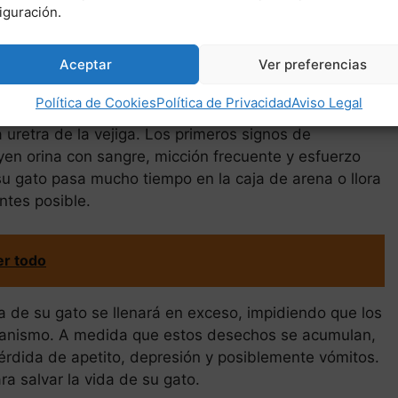
 diagnosticado FLUTD o problemas de estruvita, su
iguración.
l -como una dieta segura para FLUTD- y otros
Aceptar
Ver preferencias
n? Los cálculos de estruvita, que se encuentran en el
Política de Cookies
Política de Privacidad
Aviso Legal
fato. El 50% de estos cálculos se denominan cálculos
 uretra de la vejiga. Los primeros signos de
uyen orina con sangre, micción frecuente y esfuerzo
su gato pasa mucho tiempo en la caja de arena o llora
antes posible.
er todo
ga de su gato se llenará en exceso, impidiendo que los
rganismo. A medida que estos desechos se acumulan,
érdida de apetito, depresión y posiblemente vómitos.
a salvar la vida de su gato.