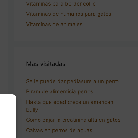
Vitaminas para border collie
Vitaminas de humanos para gatos
Vitaminas de animales
Más visitadas
Se le puede dar pediasure a un perro
Piramide alimenticia perros
Hasta que edad crece un american
bully
Como bajar la creatinina alta en gatos
Calvas en perros de aguas