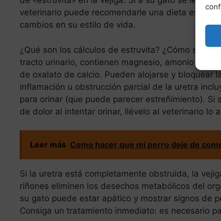
de «estruvita» en la vejiga. Si a su gato se le ha
conf
veterinario puede recomendarle una dieta especia
cambios en su estilo de vida.
¿Qué son los cálculos de estruvita? ¿Cómo se trata
tracto urinario, contienen magnesio, amonio y fos
de oxalato de calcio. Pueden alojarse y bloquear la
inflamación u obstrucción parcial de la uretra incl
para orinar (que puede parecer estreñimiento). Si 
de dolor al intentar orinar, llévelo al veterinario lo 
Leer más
Como hacer que mi perro deje de com
Si la uretra está completamente obstruida, la veji
riñones eliminen los desechos metabólicos del o
su gato puede estar apático y mostrar signos de p
Consiga un tratamiento inmediato: es necesario par