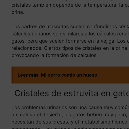
cristales también depende de la temperatura, la c
orina.
Los padres de mascotas suelen confundir los cristal
cálculos urinarios son similares a los cálculos re
gatos, pero que suelen formarse en la vejiga. Los c
relacionados. Ciertos tipos de cristales en la orin
provocando la formación de cálculos.
Leer más
Mi perro comio un hueso
Cristales de estruvita en ga
Los problemas urinarios son una causa muy común d
animales del desierto, los gatos beben muy poco, 
necesitan de sus presas, y el metabolismo hídrico
concentrada. Los gatos que sólo comen comida se