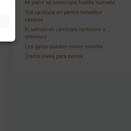
Mi perro se comio una toallita humeda
Tos cardíaca en perros remedios
caseros
El salmon es carnivoro herbivoro o
omnivoro
Los gatos pueden comer morcilla
Crema nivea para perros