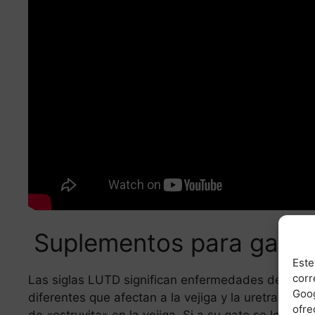
Suplementos para gatos 
Este
corr
Las siglas LUTD significan enfermedades del tracto 
Goog
diferentes que afectan a la vejiga y la uretra. Dos
ofre