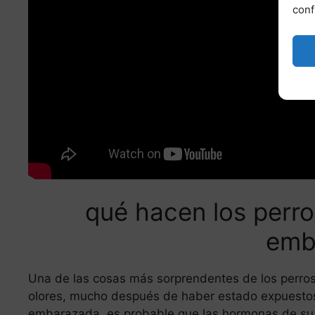
conf
qué hacen los perr
emb
Una de las cosas más sorprendentes de los perros 
olores, mucho después de haber estado expuestos 
embarazada, es probable que las hormonas de su 