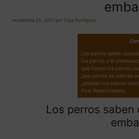
emba
noviembre 25, 2021
por
Olga Rodríguez
Con
Los perros saben cuand
los perros y el embaraz
qué hacen los perros c
¿los perros se vuelven
¿pueden los perros mach
Post Relacionados:
Los perros saben 
emba