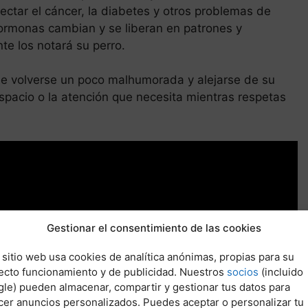
ectar el cáncer, la diabetes y otros problemas de
ormonas cambian y se liberan en patrones y
e los notará su perro.
de volverse un poco malhumorada y alejarse de su
spacio o la atención que necesita mientras respetas
Gestionar el consentimiento de las cookies
 sitio web usa cookies de analítica anónimas, propias para su
ecto funcionamiento y de publicidad. Nuestros
socios
(incluido
le) pueden almacenar, compartir y gestionar tus datos para
cer anuncios personalizados. Puedes aceptar o personalizar tu