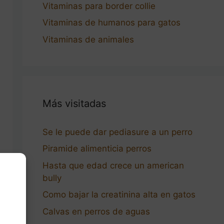
Vitaminas para border collie
Vitaminas de humanos para gatos
Vitaminas de animales
Más visitadas
Se le puede dar pediasure a un perro
Piramide alimenticia perros
Hasta que edad crece un american
bully
Como bajar la creatinina alta en gatos
Calvas en perros de aguas