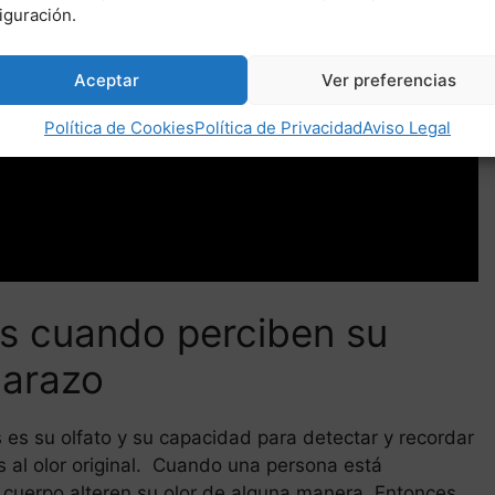
iguración.
Aceptar
Ver preferencias
Política de Cookies
Política de Privacidad
Aviso Legal
os cuando perciben su
arazo
es su olfato y su capacidad para detectar y recordar
al olor original. Cuando una persona está
cuerpo alteren su olor de alguna manera. Entonces,