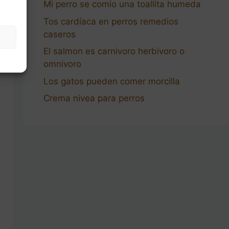
Mi perro se comio una toallita humeda
Tos cardíaca en perros remedios
caseros
El salmon es carnivoro herbivoro o
omnivoro
Los gatos pueden comer morcilla
Crema nivea para perros