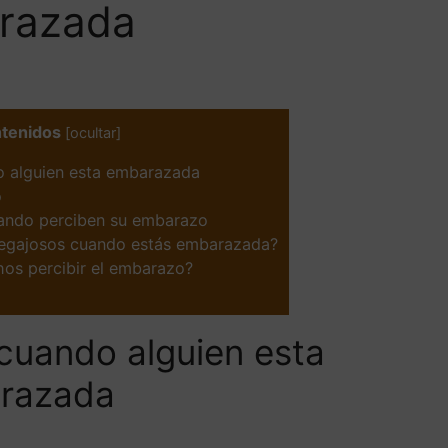
razada
tenidos
[
ocultar
]
o alguien esta embarazada
o
uando perciben su embarazo
 pegajosos cuando estás embarazada?
os percibir el embarazo?
cuando alguien esta
razada