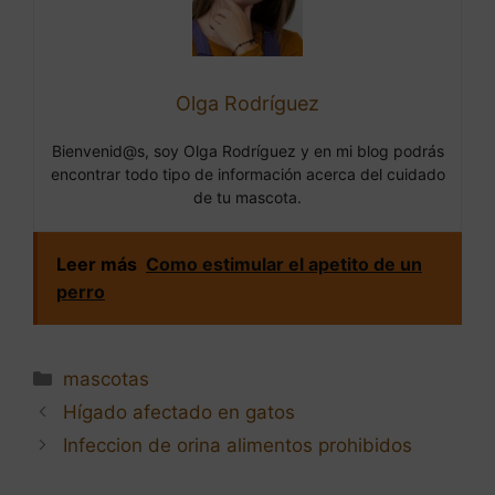
Olga Rodríguez
Bienvenid@s, soy Olga Rodríguez y en mi blog podrás
encontrar todo tipo de información acerca del cuidado
de tu mascota.
Leer más
Como estimular el apetito de un
perro
Categorías
mascotas
Navegación
Hígado afectado en gatos
de
Infeccion de orina alimentos prohibidos
entradas