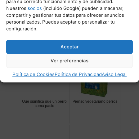
para su correcto funcionamiento y de publicidad.
Nuestros
socios
(incluido Google) pueden almacenar,
compartir y gestionar tus datos para ofrecer anuncios
personalizados. Puedes aceptar o personalizar tu
Vitamina c cual es la mejor
Muerte de tu perro
configuración.
marca
Aceptar
Ver preferencias
Política de Cookies
Política de Privacidad
Aviso Legal
Que significa que un perro
Pienso vegetariano perros
coma pasto