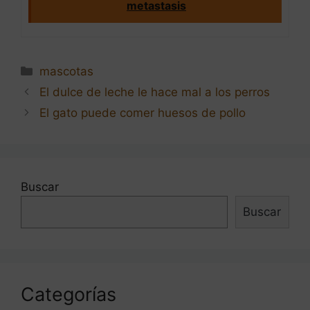
metastasis
Categorías
mascotas
Navegación
El dulce de leche le hace mal a los perros
de
El gato puede comer huesos de pollo
entradas
Buscar
Buscar
Categorías