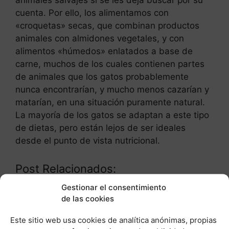
animales salvajes si se les deja buscar por su
cuenta. Por ello, los alimentamos con
«croquetas» secas, que combinan productos
animales con almidones vegetales, y con
alimentos «húmedos» enlatados a base de
carne, muchos de los cuales contienen partes
de animales que los gatos probablemente
nunca encontrarían, y mucho menos cazarían y
matarían, en una situación puramente natural.
La mayoría de los gatos se adaptan a este tipo
de dietas, pero están lejos de ser ideales
desde el punto de vista nutricional.
Post Relacionados:
Gestionar el consentimiento
de las cookies
Este sitio web usa cookies de analítica anónimas, propias