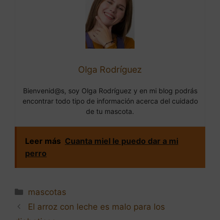
Olga Rodríguez
Bienvenid@s, soy Olga Rodríguez y en mi blog podrás
encontrar todo tipo de información acerca del cuidado
de tu mascota.
Leer más
Cuanta miel le puedo dar a mi
perro
Categorías
mascotas
Navegación
El arroz con leche es malo para los
de