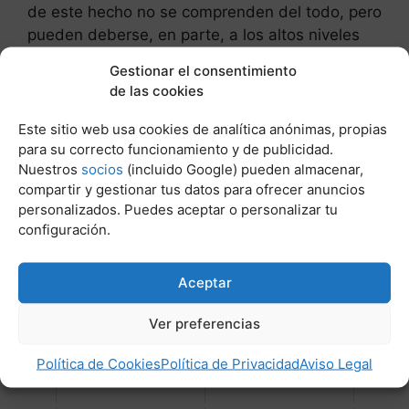
de este hecho no se comprenden del todo, pero
pueden deberse, en parte, a los altos niveles
de proteínas y grasas que ralentizan la
Gestionar el consentimiento
digestión y ayudan a estabilizar los niveles de
de las cookies
azúcar en sangre.
Este sitio web usa cookies de analítica anónimas, propias
para su correcto funcionamiento y de publicidad.
Post Relacionados:
Nuestros
socios
(incluido Google) pueden almacenar,
compartir y gestionar tus datos para ofrecer anuncios
personalizados. Puedes aceptar o personalizar tu
configuración.
Aceptar
Ver preferencias
Los perros pueden comer
Como hacer agua de arroz
coco rallado
para perros
Política de Cookies
Política de Privacidad
Aviso Legal