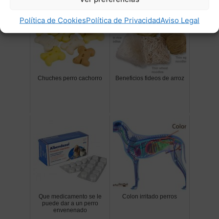
Política de Cookies
Política de Privacidad
Aviso Legal
Chuches perro cachorro
Beneficios fideos de arroz
Que medicamento se le
Colon irritado perros
puede dar a un perro
envenenado