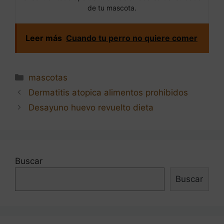
de tu mascota.
Leer más
Cuando tu perro no quiere comer
Categorías
mascotas
Navegación
Dermatitis atopica alimentos prohibidos
de
Desayuno huevo revuelto dieta
entradas
Buscar
Buscar