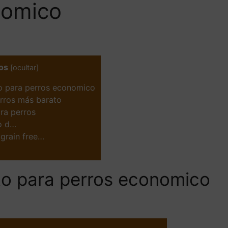
nomico
os
[
ocultar
]
to para perros economico
erros más barato
ra perros
lo d…
 grain free…
nto para perros economico