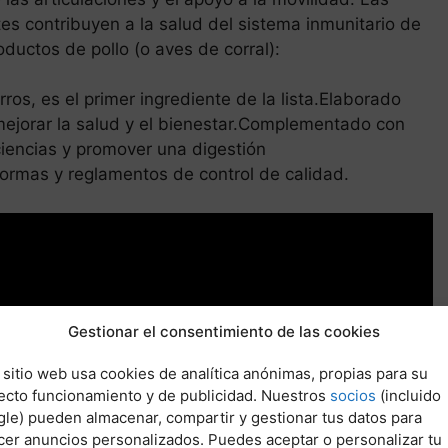
tes contribuyen a la salud del sistema inmunitario de
oductos de pollo (o aves de corral):
ros, es el primer ingrediente de la lista.Elaborado
 mejorar la salud y el bienestar.Complementado con
iciencias y promover una digestión
normas y reglamentos de control de calidad.
Gestionar el consentimiento de las cookies
 sitio web usa cookies de analítica anónimas, propias para su
ecto funcionamiento y de publicidad. Nuestros
socios
(incluido
le) pueden almacenar, compartir y gestionar tus datos para
cer anuncios personalizados. Puedes aceptar o personalizar tu