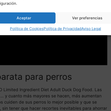
iguración.
Aceptar
Ver preferencias
Política de Cookies
Política de Privacidad
Aviso Legal
arata para perros
 Limited Ingredient Diet Adult Duck Dog Food. Las
rros… y cuanto más mayores se hacen, más aumentan
ios cuiden de sus perros lo mejor posible y que se
, sin tener que hacer recortes inevitables para ahorrar