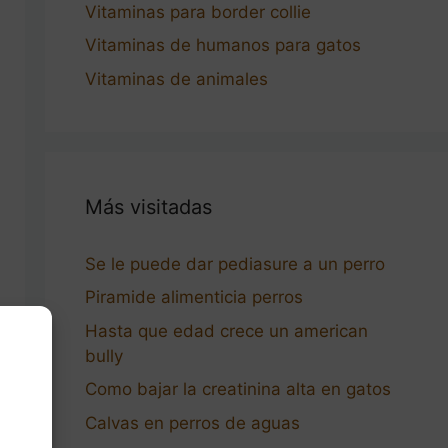
Vitaminas para border collie
Vitaminas de humanos para gatos
Vitaminas de animales
Más visitadas
Se le puede dar pediasure a un perro
Piramide alimenticia perros
Hasta que edad crece un american
bully
Como bajar la creatinina alta en gatos
Calvas en perros de aguas