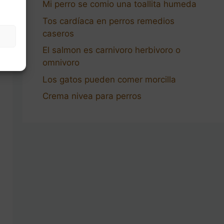
Mi perro se comio una toallita humeda
Tos cardíaca en perros remedios
caseros
El salmon es carnivoro herbivoro o
omnivoro
Los gatos pueden comer morcilla
Crema nivea para perros