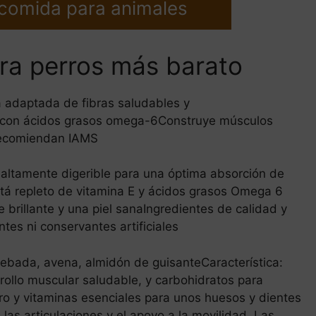
 comida para animales
ara perros más barato
 adaptada de fibras saludables y
aje con ácidos grasos omega-6Construye músculos
 recomiendan IAMS
 altamente digerible para una óptima absorción de
stá repleto de vitamina E y ácidos grasos Omega 6
 brillante y una piel sanaIngredientes de calidad y
tes ni conservantes artificiales
 cebada, avena, almidón de guisanteCaracterística:
rollo muscular saludable, y carbohidratos para
oro y vitaminas esenciales para unos huesos y dientes
las articulaciones y el apoyo a la movilidad. Las