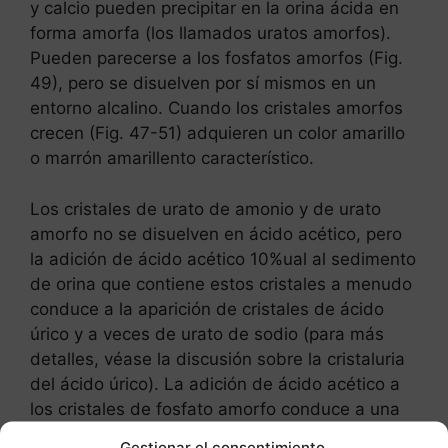
y calcio pueden precipitar en la orina ácida en
forma amorfa (los llamados uratos amorfos).
Pueden parecerse a los fosfatos amorfos (Fig.
49), pero se disuelven por sí mismos en un
entorno alcalino. Cuando los cristales amorfos
crecen (Fig. 47-51) adquieren un color amarillo
o marrón amarillento característico.
Los cristales de urato de amonio y de urato
amorfo no se disuelven en ácido acético, pero
la adición de ácido acético 10%ual al sedimento
de orina que contiene estos cristales a menudo
conduce a la aparición de cristales de ácido
úrico y a veces de urato de sodio (para más
detalles, véase la discusión sobre la cristaluria
del ácido úrico). La adición de ácido acético a
los cristales de fosfato amorfo conduce a una
rápida disolución, mientras que éstos resisten
Gestionar el consentimiento