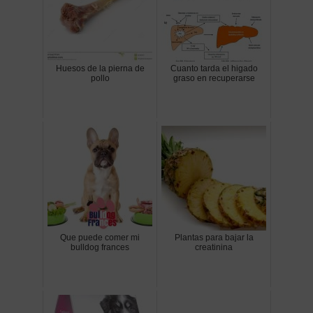
Huesos de la pierna de
Cuanto tarda el higado
pollo
graso en recuperarse
Que puede comer mi
Plantas para bajar la
bulldog frances
creatinina