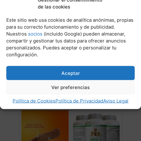
en el sedimento urinario alcalino.
de las cookies
Post Relacionados:
Este sitio web usa cookies de analítica anónimas, propias
para su correcto funcionamiento y de publicidad.
Nuestros
socios
(incluido Google) pueden almacenar,
compartir y gestionar tus datos para ofrecer anuncios
personalizados. Puedes aceptar o personalizar tu
configuración.
Aceptar
Que hacer cuando tu perro
Calculos en la vejiga de los
Ver preferencias
no come
perros
Política de Cookies
Política de Privacidad
Aviso Legal