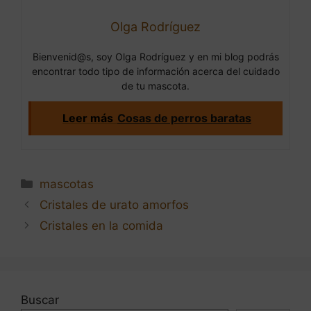
Olga Rodríguez
Bienvenid@s, soy Olga Rodríguez y en mi blog podrás
encontrar todo tipo de información acerca del cuidado
de tu mascota.
Leer más
Cosas de perros baratas
Categorías
mascotas
Navegación
Cristales de urato amorfos
de
Cristales en la comida
entradas
Buscar