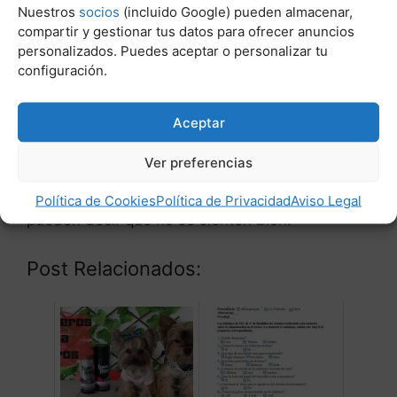
Nuestros
socios
(incluido Google) pueden almacenar,
intolerancia. En este caso, un perro inteligente
compartir y gestionar tus datos para ofrecer anuncios
empezará a evitar su comida aunque tenga
personalizados. Puedes aceptar o personalizar tu
hambre.
configuración.
Si su perro no ha estado bebiendo mucha agua
Aceptar
últimamente, o no está orinando a menudo,
considere la deshidratación. Los perros
Ver preferencias
deshidratados dejarán de comer porque no
quieren que su deshidratación empeore y
Política de Cookies
Política de Privacidad
Aviso Legal
pueden decir que no se sienten bien.
Post Relacionados: