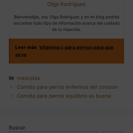
Olga Rodríguez
Bienvenid@s, soy Olga Rodríguez y en mi blog podrás
encontrar todo tipo de información acerca del cuidado
de tu mascota.
Leer más
Vitamina c para perros para que
sirve
Categorías
mascotas
Navegación
Comida para perros enfermos del corazon
de
Comida para perros equilibrio es buena
entradas
Buscar