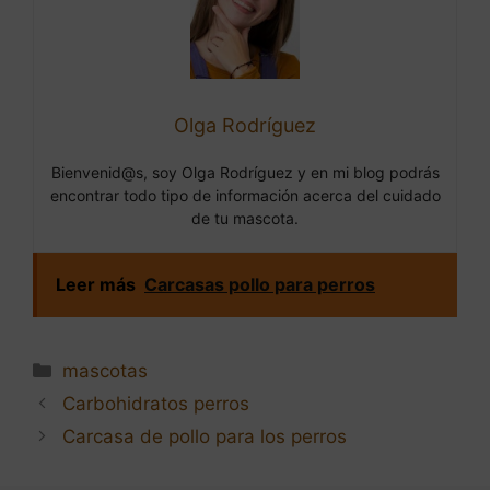
Olga Rodríguez
Bienvenid@s, soy Olga Rodríguez y en mi blog podrás
encontrar todo tipo de información acerca del cuidado
de tu mascota.
Leer más
Carcasas pollo para perros
Categorías
mascotas
Navegación
Carbohidratos perros
de
Carcasa de pollo para los perros
entradas