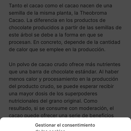
Tanto el cacao como el cacao nacen de una
semilla de la misma planta, la Theobroma
Cacao. La diferencia en los productos de
chocolate producidos a partir de las semillas de
este árbol se debe a la forma en que se
procesan. En concreto, depende de la cantidad
de calor que se emplee en la producción.
Un polvo de cacao crudo ofrece más nutrientes
que una barra de chocolate estándar. Al haber
menos calor y procesamiento en la producción
del producto crudo, se puede esperar recibir
una mayor dosis de los superpoderes
nutricionales del grano original. Como
resultado, si se consume con moderación, el
cacao puede ofrecer una serie de beneficios
para la salud.
Gestionar el consentimiento