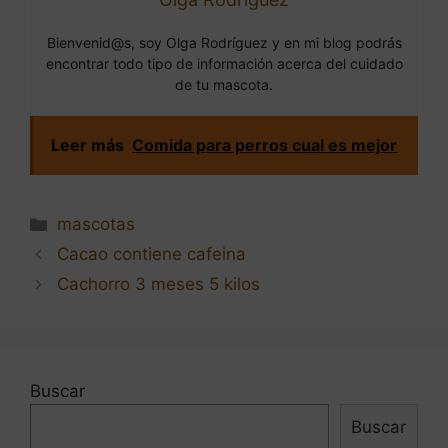
Bienvenid@s, soy Olga Rodríguez y en mi blog podrás
encontrar todo tipo de información acerca del cuidado
de tu mascota.
Leer más
Comida para perros cual es mejor
Categorías
mascotas
Navegación
Cacao contiene cafeina
de
Cachorro 3 meses 5 kilos
entradas
Buscar
Buscar