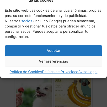
de las cookies
Post Relacionados:
Este sitio web usa cookies de analítica anónimas, propias
para su correcto funcionamiento y de publicidad.
Nuestros
socios
(incluido Google) pueden almacenar,
compartir y gestionar tus datos para ofrecer anuncios
personalizados. Puedes aceptar o personalizar tu
configuración.
Aceptar
Comer arroz con pollo
Comida buena para perros
engorda
cachorros
Ver preferencias
Política de Cookies
Política de Privacidad
Aviso Legal