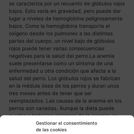
se caracteriza por un recuento de glóbulos rojos
bajos. Esto varía en gravedad, pero puede dar
lugar a niveles de hemoglobina peligrosamente
bajos. Como la hemoglobina transporta el
oxígeno desde los pulmones a las distintas
partes del cuerpo, un nivel bajo de glóbulos
rojos puede tener varias consecuencias
negativas para la salud del perro.La anemia
suele presentarse como un síntoma de una
enfermedad u otra condición que afecta a la
salud del perro. Los glóbulos rojos se fabrican
en la médula ósea de los perros y duran unos
tres meses antes de tener que ser
reemplazados. Las causas de la anemia en los
perros son variadas. Aunque la dieta puede
ayudar a tratar los síntomas de la anemia, no
Gestionar el consentimiento
todas las causas están relacionadas con lo que
de las cookies
come el perro. Sin embargo, una dieta