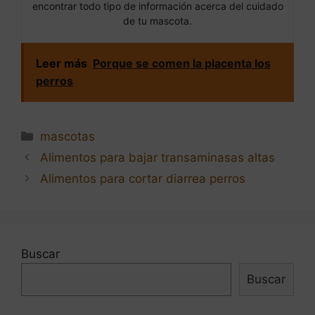
encontrar todo tipo de información acerca del cuidado
de tu mascota.
Leer más
Porque se comen la placenta los
perros
Categorías
mascotas
Navegación
Alimentos para bajar transaminasas altas
de
Alimentos para cortar diarrea perros
entradas
Buscar
Buscar