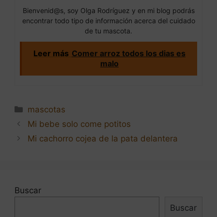
Bienvenid@s, soy Olga Rodríguez y en mi blog podrás
encontrar todo tipo de información acerca del cuidado
de tu mascota.
Leer más
Comer arroz todos los dias es
malo
Categorías
mascotas
Navegación
Mi bebe solo come potitos
de
Mi cachorro cojea de la pata delantera
entradas
Buscar
Buscar