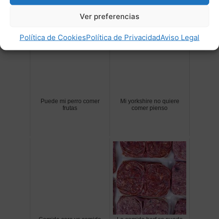
Post Relacionados:
Ver preferencias
Política de Cookies
Política de Privacidad
Aviso Legal
Puede mi perro comer
Mi yorkshire no quiere
frutas
comer pienso