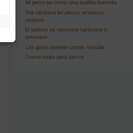
Mi perro se comio una toallita humeda
Tos cardíaca en perros remedios
caseros
El salmon es carnivoro herbivoro o
omnivoro
Los gatos pueden comer morcilla
Crema nivea para perros