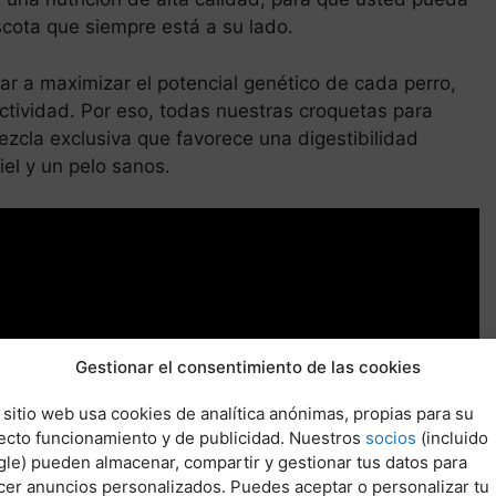
scota que siempre está a su lado.
 a maximizar el potencial genético de cada perro,
tividad. Por eso, todas nuestras croquetas para
cla exclusiva que favorece una digestibilidad
iel y un pelo sanos.
Gestionar el consentimiento de las cookies
 sitio web usa cookies de analítica anónimas, propias para su
ecto funcionamiento y de publicidad. Nuestros
socios
(incluido
le) pueden almacenar, compartir y gestionar tus datos para
cer anuncios personalizados. Puedes aceptar o personalizar tu