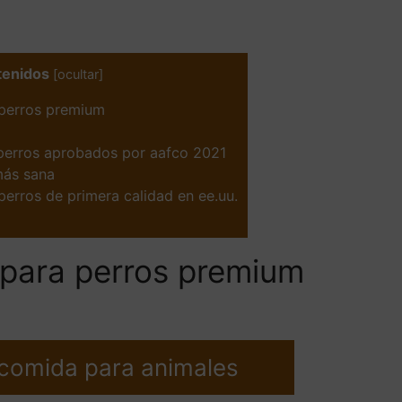
tenidos
[
ocultar
]
perros premium
 perros aprobados por aafco 2021
más sana
erros de primera calidad en ee.uu.
para perros premium
 comida para animales