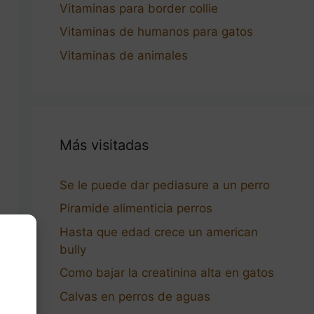
Vitaminas para border collie
Vitaminas de humanos para gatos
Vitaminas de animales
Más visitadas
Se le puede dar pediasure a un perro
Piramide alimenticia perros
Hasta que edad crece un american
bully
Como bajar la creatinina alta en gatos
Calvas en perros de aguas