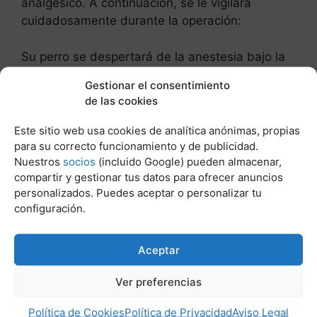
analgésico. A continuación, se le vigilará
cuidadosamente durante la operación:
Su perro se despertará de la anestesia bajo la
atenta mirada de un veterinario y/o una
Gestionar el consentimiento
enfermera. A continuación, se le colocará en
de las cookies
una perrera cálida y cómoda para que se
recupere. La mayoría de los perros pueden
Este sitio web usa cookies de analítica anónimas, propias
volver a casa unas horas después de la
para su correcto funcionamiento y de publicidad.
Nuestros
socios
(incluido Google) pueden almacenar,
operación, pero algunos necesitan ser vigilados
compartir y gestionar tus datos para ofrecer anuncios
durante más tiempo.
personalizados. Puedes aceptar o personalizar tu
configuración.
Post Relacionados:
Aceptar
Ver preferencias
Política de Cookies
Política de Privacidad
Aviso Legal