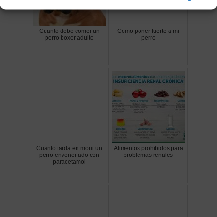
Cuanto debe comer un
Como poner fuerte a mi
perro boxer adulto
perro
Cuanto tarda en morir un
Alimentos prohibidos para
perro envenenado con
problemas renales
paracetamol