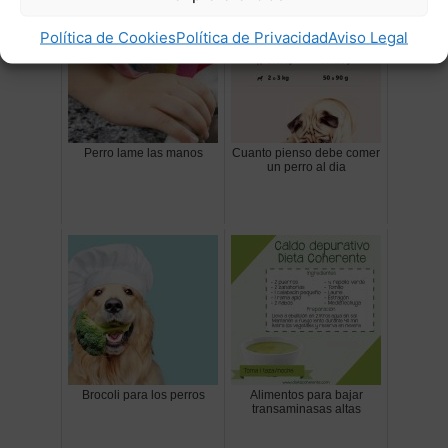
Política de Cookies
Política de Privacidad
Aviso Legal
Perro lame las manos
Cuanto pienso debe comer
un perro al dia
Brocoli para los perros
Alimentos para bajar
transaminasas altas