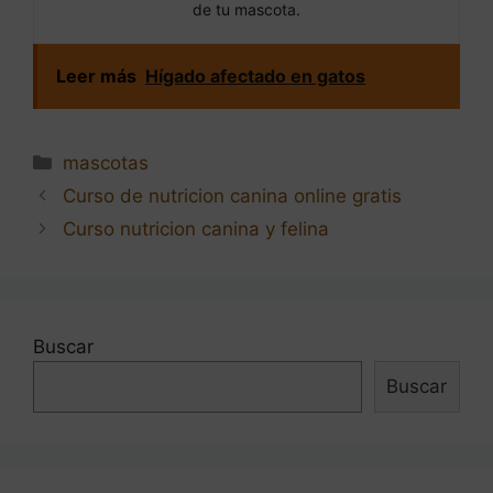
de tu mascota.
Leer más
Hígado afectado en gatos
Categorías
mascotas
Navegación
Curso de nutricion canina online gratis
de
Curso nutricion canina y felina
entradas
Buscar
Buscar