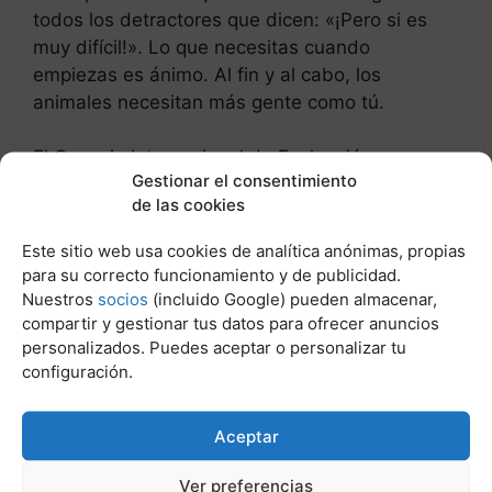
todos los detractores que dicen: «¡Pero si es
muy difícil!». Lo que necesitas cuando
empiezas es ánimo. Al fin y al cabo, los
animales necesitan más gente como tú.
El Consejo Internacional de Evaluación
Gestionar el consentimiento
Veterinaria ofrece dos veces al año el North
de las cookies
American Veterinary Licensing Examination para
todos los candidatos a veterinario en Estados
Este sitio web usa cookies de analítica anónimas, propias
Unidos y Canadá. Al igual que el examen de la
para su correcto funcionamiento y de publicidad.
abogacía o la prueba física para ser bombero,
Nuestros
socios
(incluido Google) pueden almacenar,
garantiza que todos los que quieren acceder a
compartir y gestionar tus datos para ofrecer anuncios
personalizados. Puedes aceptar o personalizar tu
la profesión están formados y preparados
configuración.
éticamente.
Post Relacionados:
Aceptar
Ver preferencias