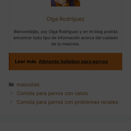
Olga Rodríguez
Bienvenid@s, soy Olga Rodríguez y en mi blog podrás
encontrar todo tipo de información acerca del cuidado
de tu mascota.
Leer más
Alimento holistico para perros
Categorías
mascotas
Navegación
Comida para perros con calcio
de
Comida para perros con problemas renales
entradas