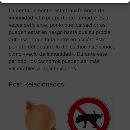
Lamentablemente, esta transferencia de
inmunidad vital por parte de la madre es a
veces deficiente, por lo que los cachorros
pueden estar en riesgo hasta que su propia
defensa inmunitaria entre en acción. Este
periodo del desarrollo del cachorro se conoce
como «vacío de inmunidad». Durante este
periodo, los cachorros pueden ser más
vulnerables a las infecciones.
Post Relacionados: