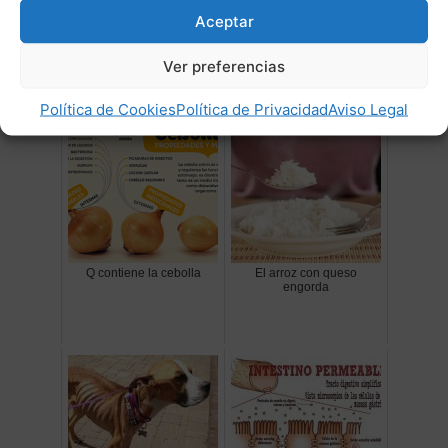
dietista.
Aceptar
Ver preferencias
Post Relacionados:
Política de Cookies
Política de Privacidad
Aviso Legal
Q contiene la cebolla
El arroz con queso
engorda