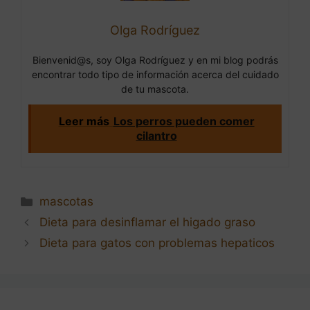
Olga Rodríguez
Bienvenid@s, soy Olga Rodríguez y en mi blog podrás
encontrar todo tipo de información acerca del cuidado
de tu mascota.
Leer más
Los perros pueden comer
cilantro
Categorías
mascotas
Navegación
Dieta para desinflamar el higado graso
de
Dieta para gatos con problemas hepaticos
entradas