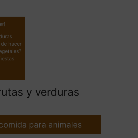
ar
]
rduras
s de hacer
egetales?
fiestas
rutas y verduras
 comida para animales