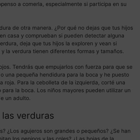
penso a comerla, especialmente si participa en su
erdura de otra manera. ¿Por qué no dejas que tus hijos
es en casa y comprueban si pueden detectar alguna
verdura, deja que tus hijos la exploren y vean si
 y la verdura tienen diferentes formas y tamaños.
jos. Tendrás que empujarlos con fuerza para que se
ado una pequeña hendidura para la boca y he puesto
roja. Para la cebolleta de la izquierda, corté una
 para la boca. Los niños mayores pueden utilizar un
de un adulto.
las verduras
ojas? ¿Los agujeros son grandes o pequeños? ¿Se han
tan los pepinos y las coles? ¿Las hojas de la