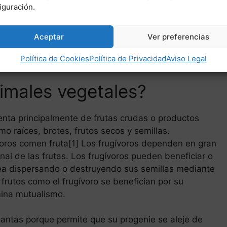
iguración.
Aceptar
Ver preferencias
Política de Cookies
Política de Privacidad
Aviso Legal
imales vegetales?
menta principalmente de frutas crudas o productos
mo raíces, brotes, frutos secos y semillas.
ros comen fruta[1] Los frugívoros dependen en gran
al de las frutas. Los frugívoros pueden beneficiar o
 sea dispersando o destruyendo sus semillas mediante
 frutos como el frugívoro se benefician por su
mina mutualismo.
plantas porque permite que su progenie se aleje de