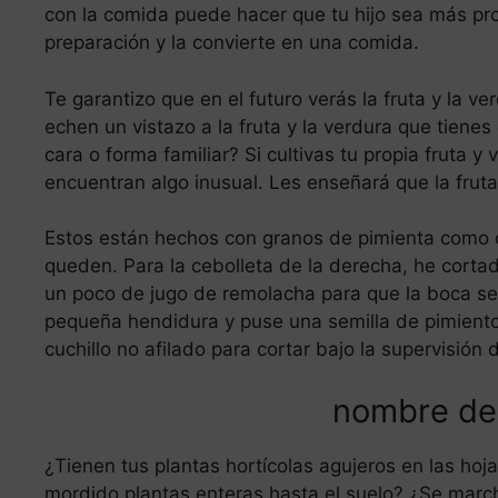
con la comida puede hacer que tu hijo sea más pro
preparación y la convierte en una comida.
Te garantizo que en el futuro verás la fruta y la v
echen un vistazo a la fruta y la verdura que tien
cara o forma familiar? Si cultivas tu propia fruta y 
encuentran algo inusual. Les enseñará que la fruta
Estos están hechos con granos de pimienta como o
queden. Para la cebolleta de la derecha, he cort
un poco de jugo de remolacha para que la boca sea 
pequeña hendidura y puse una semilla de pimiento
cuchillo no afilado para cortar bajo la supervisión 
nombre de 
¿Tienen tus plantas hortícolas agujeros en las h
mordido plantas enteras hasta el suelo? ¿Se marchi