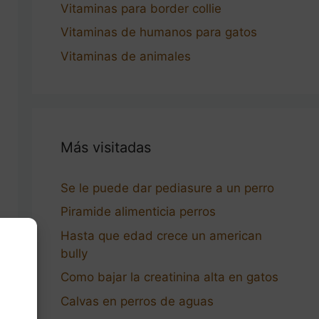
Vitaminas para border collie
Vitaminas de humanos para gatos
Vitaminas de animales
Más visitadas
Se le puede dar pediasure a un perro
Piramide alimenticia perros
Hasta que edad crece un american
bully
Como bajar la creatinina alta en gatos
Calvas en perros de aguas