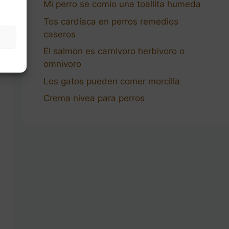
Mi perro se comio una toallita humeda
Tos cardíaca en perros remedios
caseros
El salmon es carnivoro herbivoro o
omnivoro
Los gatos pueden comer morcilla
Crema nivea para perros